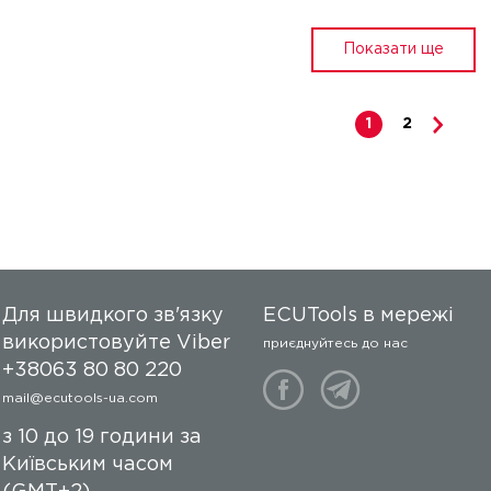
Показати ще
1
2
Для швидкого зв'язку
ECUTools в мережі
використовуйте Viber
приєднуйтесь до нас
+38063 80 80 220
mail@ecutools-ua.com
з 10 до 19 години за
Київським часом