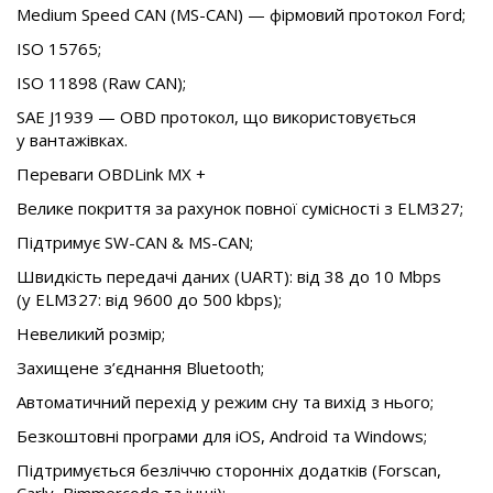
Medium Speed ​​CAN (
MS-CAN
) — фірмовий протокол Ford;
ISO 15765;
ISO 11898 (Raw CAN);
SAE J1939 — OBD протокол, що використовується
у вантажівках.
Переваги OBDLink MX +
Велике покриття за рахунок повної сумісності з ELM327;
Підтримує
SW-CAN
&
MS-CAN
;
Швидкість передачі даних (UART): від 38 до 10 Mbps
(у ELM327: від 9600 до 500 kbps);
Невеликий розмір;
Захищене з’єднання Bluetooth;
Автоматичний перехід у режим сну та вихід з нього;
Безкоштовні програми для iOS, Android та Windows;
Підтримується безліччю сторонніх додатків (Forscan,