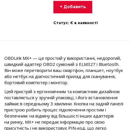
+ Добавить
Статус:
Є в наявності
OBDLink MX+ — це простий у використанні, недорогий,
швидкий адаптер OBD2 сумісний з ELM327 і Bluetooth.
Він може перетворити ваш смартфон, планшет, ноутбук
або нетбук на діагностичний прилад для сканування,
бортовий комп’ютер і монітор.
Цей пристрій з ергономічним та компактним дизайном
поставляється у зручній упаковці, і його встановлення
займає в середньому 3 хвилини. Кнопка на задній панелі
пристрою робить процес підключення простим і
безпечним: на відміну від більшості інших адаптерів
на ринку, MX+ не передає інформацію про свою
присутність і не використовує
PIN-код
, що легко