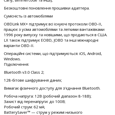
Carly, Bimmercode та інші);
Безкоштовні поновлення прошивки адаптера.
Сумісність із автомобілями
OBDLink MX+ підтримує всі існуючі протоколи
OBD-II
,
працює з усіма автомобілями та легкими вантажівками
1996 року випуску та новішими, що продаються в США.
LX також підтримує EOBD, JOBD та інші міжнародні
варіанти
OBD-II
.
Операційні системи, що підтримуються: iOS, Android,
Windows.
Підключення:
Bluetooth v3.0 Class 2;
128-бітове
шифрування даних;
Вимагає фізичного доступу для з’єднання Bluetooth.
Робоча напруга: 12В (робочий діапазон
8-18В
);
Захист від перенапруги: до 100В;
Робочий струм: 62 мА;
BatterySaver™ — струм у режимі низького