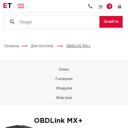
E
T
0
Знайти
Головна
Діагностика
OBDLink MX+
Опис
Галерея
Модули
Відгуки
OBDLink MX+