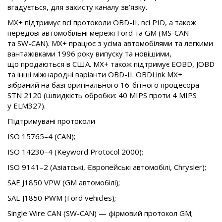
вгадується, для захисту каналу зв’язку.
MX+ підтримує всі протоколи
OBD-II
, всі PID, а також
передові автомобільні мережі Ford та GM (
MS-CAN
та
SW-CAN
). MX+ працює з усіма автомобілями та легкими
вантажівками 1996 року випуску та новішими,
що продаються в США. MX+ також підтримує EOBD, JOBD
та інші міжнародні варіанти
OBD-II
. OBDLink MX+
зібраний на базі оригінального
16-бітного
процесора
STN 2120 (швидкість обробки: 40 MIPS проти 4 MIPS
у ELM327).
Підтримувані протоколи
ISO 15765–4 (CAN);
ISO 14230–4 (Keyword Protocol 2000);
ISO 9141–2 (Азіатські, Європейські автомобілі, Chrysler);
SAE J1850 VPW (GM автомобілі);
SAE J1850 PWM (Ford vehicles);
Single Wire CAN (
SW-CAN
) — фірмовий протокол GM;