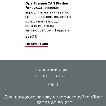
OpelScannerCAN Flasher
for J2534
дозволяє
виробляти читання і запис
прошивок в контролерах з
флеш-пам'яттю, що
встановлюються на
автомобілі Opel. Працює з
адаптером J2534 і
2290 ₴
спеціальним ключем захисту.
Подивитися
Програма має модульну
структуру, з можливістю
незалежної активації будь-
якого з представлених
модулів.
Головний офіс:
Львів
,
м. Львів, 79000
Філії
Для швидкого зв'язку використовуйте Viber
+38063 80 80 220