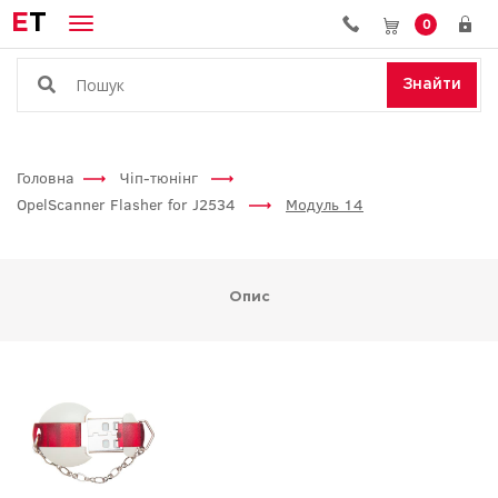
E
T
0
Знайти
Головна
Чіп-тюнінг
OpelScanner Flasher for J2534
Модуль 14
Опис