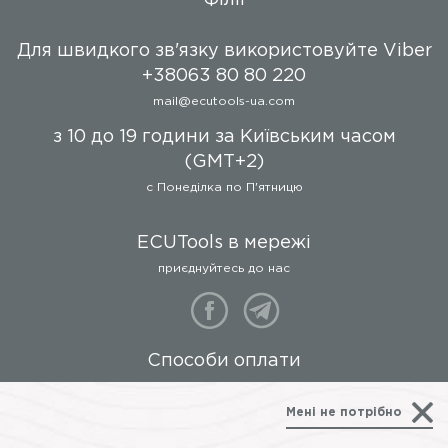
інтерфейси, що забезпечує
ідеальну сумісність ПО і
відсутність необхідності
Для швидкого зв'язку використовуйте Viber
купувати дорогий J2534
+38063 80 80 220
інтерфейс.
- Читання і запис повного
mail@ecutools-ua.com
образу FLASH і EEPROM
з 10 до 19 години за Київським часом
пам'яті блоку через
діагностіескій роз'єм.
(GMT+2)
- Перевірка і корекція
c Понеділка по П'ятницю
контрольних сум. Безпечні
читання і запис.
- Велика кількість
ECUTools в мережі
додаткових функцій
(скидання блоків б / у
приєднуйтесь до нас
блоків, определніє PIN по
вмісту eeprom, зміна
показань пробігу в пам'яті
ЕБУ, читання і редагування
Способи оплати
реєстратора ЕБУ).
Ліцензування
все для вашої зручності
ПЗ поставляється за
Мені не потрібно
модульним принципом.
Кожен модуль являє собою