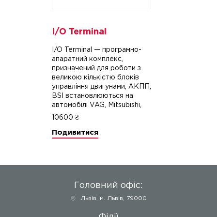
I/O Terminal
I/O Terminal — програмно-
апаратний комплекс,
призначений для роботи з
великою кількістю блоків
управління двигунами, АКПП,
BSI встановлюються на
автомобілі VAG, Mitsubishi,
Mazda, Ford, Nissan, Subaru,
10600 ₴
Suzuki, Opel, Volvo, Alfa
Подивитися
Romeo, Fiat, Jaguar, Land
Rover, Lancia , Maseratti,
Hyundai, Kia, Daewoo і т.д.
через діагностичний роз'єм
OBD-II.
Переваги ПАК I / O
Головний офіс:
Terminal
Львів
,
м. Львів, 79000
- Власний адаптер, що
поєднує в собі K-line і CAN
Філії