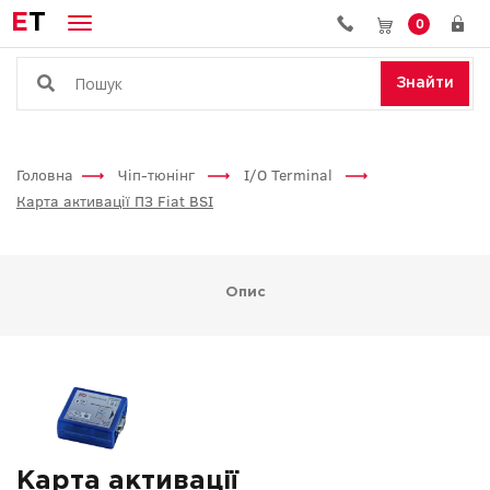
E
T
0
Знайти
Головна
Чіп-тюнінг
I/O Terminal
Карта активації ПЗ Fiat BSI
Опис
Карта активації