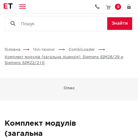
E
T
0
Знайти
Головна
Чіп-тюнінг
CombiLoader
Комплект модулів (загальна ліцензія): Siemens SIM28/29 и
Siemens SIM22/210
Опис
Комплект модулів
(загальна