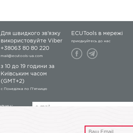
Для швидкого зв'язку
ECUTools в мережі
використовуйте Viber
приєднуйтесь до нас
+38063 80 80 220
mail@ecutools-ua.com
з 10 до 19 години за
Київським часом
(GMT+2)
c Понеділка по П'ятницю
овин:
Прес-центр
Гарантія
Дост