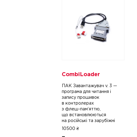
CombiLoader
ПАК Завантажувач
v. 3
—
програма для читання і
запису прошивок
в контролерах
з
флеш-пам
’яттю,
що встановлюються
на російські та зарубіжні
автомобілі. Дозволяє робити
10500 ₴
запис калібровок без зняття