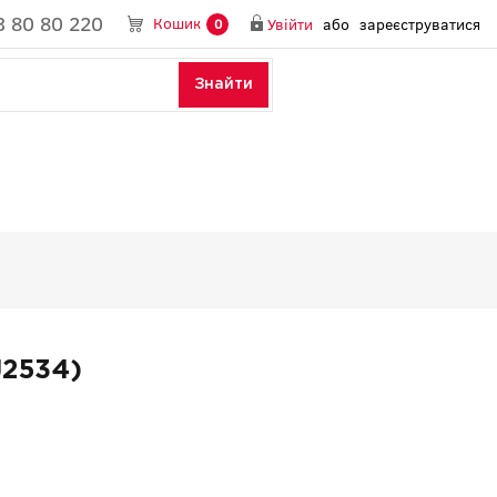
3 80 80 220
Кошик
Увійти
або
зареєструватися
0
Знайти
J2534)