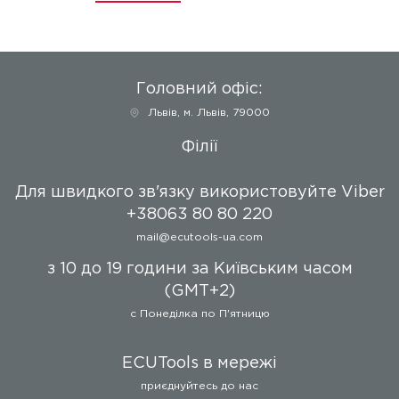
Pass-Thru J2534. Програма
підтримує всі J2534
сумісні пристрої на зразок,
DrewTech CarDAQ + або
OpenPort 2.0.
Головний офіс:
Іншими словами, BitBox це
флешер (завантажувач),
Львів
,
м. Львів, 79000
його основна функція -
читання програми (вмісту
Філії
флеш пам'яті) з блоку
управління і запис її назад.
Для швидкого зв'язку використовуйте Viber
Для редагування
прошивок ви можете
+38063 80 80 220
скористатися редактором
mail@ecutools-ua.com
BitEdit, який може
працювати з тим-же ключем
з 10 до 19 години за Київським часом
захисту або іншими
(GMT+2)
редакторами, що працюють
з бінарними файлами.
c Понеділка по П'ятницю
Комплекс складається з
ключа захисту Senselock і
ECUTools в мережі
програмної оболонки з
набором модулів.
приєднуйтесь до нас
Реалізована модульна