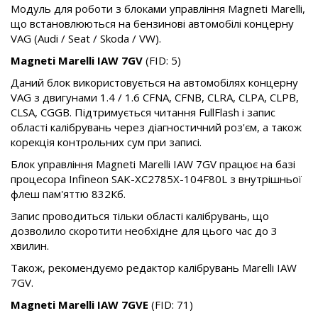
Модуль для роботи з блоками управління Magneti Marelli,
що встановлюються на бензинові автомобілі концерну
VAG (Audi / Seat / Skoda / VW).
Magneti Marelli IAW 7GV
(FID: 5)
Даний блок використовується на автомобілях концерну
VAG з двигунами 1.4 / 1.6 CFNA, CFNB, CLRA, CLPA, CLPB,
CLSA, CGGB. Підтримується читання FullFlash і запис
області калібрувань через діагностичний роз'єм, а також
корекція контрольних сум при записі.
Блок управління Magneti Marelli IAW 7GV працює на базі
процесора Infineon SAK-XC2785X-104F80L з внутрішньої
флеш пам'яттю 832Кб.
Запис проводиться тільки області калібрувань, що
дозволило скоротити необхідне для цього час до 3
хвилин.
Також, рекомендуємо редактор калібрувань Marelli IAW
7GV.
Magneti Marelli IAW 7GVE
(FID: 71)