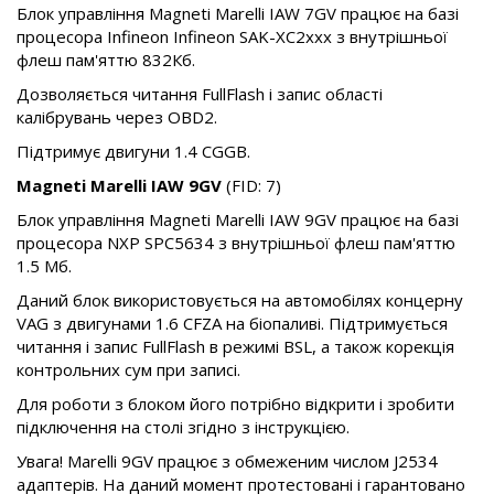
Блок управління Magneti Marelli IAW 7GV працює на базі
процесора Infineon Infineon SAK-XC2xxx з внутрішньої
флеш пам'яттю 832Кб.
Дозволяється читання FullFlash і запис області
калібрувань через OBD2.
Підтримує двигуни 1.4 CGGB.
Magneti Marelli IAW 9GV
(FID: 7)
Блок управління Magneti Marelli IAW 9GV працює на базі
процесора NXP SPC5634 з внутрішньої флеш пам'яттю
1.5 Мб.
Даний блок використовується на автомобілях концерну
VAG з двигунами 1.6 CFZA на біопаливі. Підтримується
читання і запис FullFlash в режимі BSL, а також корекція
контрольних сум при записі.
Для роботи з блоком його потрібно відкрити і зробити
підключення на столі згідно з інструкцією.
Увага! Marelli 9GV працює з обмеженим числом J2534
адаптерів. На даний момент протестовані і гарантовано