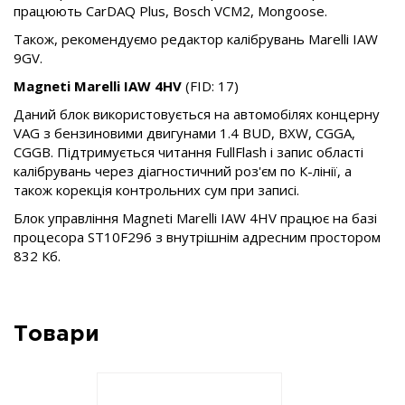
працюють CarDAQ Plus, Bosch VCM2, Mongoose.
Також, рекомендуємо редактор калібрувань Marelli IAW
9GV.
Magneti Marelli IAW 4HV
(FID: 17)
Даний блок використовується на автомобілях концерну
VAG з бензиновими двигунами 1.4 BUD, BXW, CGGA,
CGGB. Підтримується читання FullFlash і запис області
калібрувань через діагностичний роз'єм по К-лінії, а
також корекція контрольних сум при записі.
Блок управління Magneti Marelli IAW 4HV працює на базі
процесора ST10F296 з внутрішнім адресним простором
832 Кб.
Товари