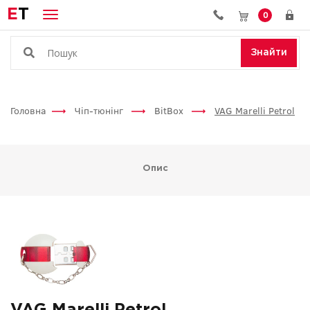
E
T
0
Знайти
Головна
Чіп-тюнінг
BitBox
VAG Marelli Petrol
Опис