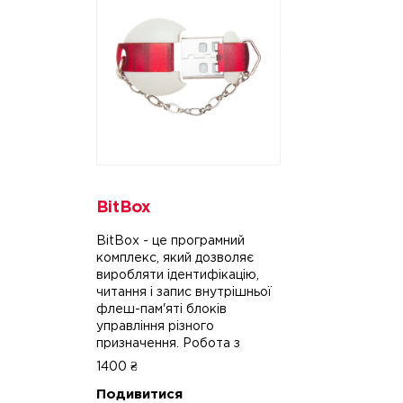
BitBox
BitBox - це програмний
комплекс, який дозволяє
виробляти ідентифікацію,
читання і запис внутрішньої
флеш-пам'яті блоків
управління різного
призначення. Робота з
блоками здійснюється через
1400 ₴
CAN або K-line інтерфейси
Подивитися
за допомогою адаптера