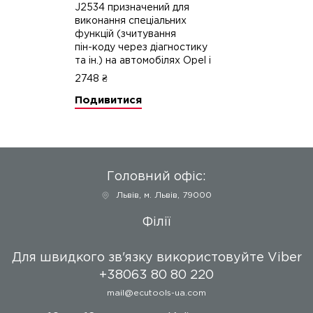
J2534 призначений для
виконання спеціальних
функцій (зчитування
пін-коду
через діагностику
та ін.) на автомобілях Opel і
Chevrolet. Прилад створений
2748 ₴
спеціально для роботи
Подивитися
через J2534 інтерфейс.
Програма дозволяє:
зчитувати захисні коди
з різних блоків
а/м
(блоків
управління двигуном,
інформаційних дисплеїв,
Головний офіс:
інструментальних панелей
та ін.);
Львів
,
м. Львів, 79000
скидання блоку керування
двигуном безпосередньо;
Філії
коригування пробігу в блоці
керування двигуном;
Для швидкого зв'язку використовуйте Viber
зміна значення годин роботи
в блоці керування двигуном;
+38063 80 80 220
зчитування прошивок ряду
mail@ecutools-ua.com
блоків керування;
зчитувати/завантажувати