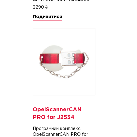
адаптером J2534 і
2290 ₴
спеціальним ключем захисту.
Подивитися
Програма має модульну
структуру, з можливістю
незалежної активації будь-
якого з представлених
модулів.
OpelScannerCAN
PRO for J2534
Програмний комплекс
OpelScannerCAN PRO for